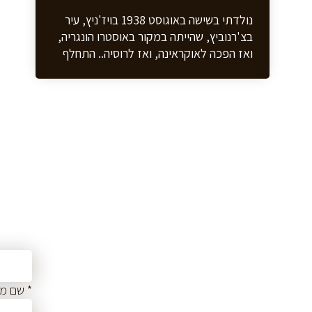
נולדתי בשישה באוגוסט 1938 בויז'ניץ, עיר
בצ'רנוביץ, שהייתה במקור באוסטרו הונגריה,
ואז הפכה לאוקראינה, ואז לרוסיה.. התחלף
שם שלטון כל הזמן. בתחילת המלחמה הייתי
בן 3-4, אבל אני זוכר טוב. הייתי במחנה
עבודה במוגלוב, אוקראינה, בחבל ארץ בשם
טרנסניסטריה, בשנים 1940-1944. יום אחד
קמנו, ונלקחנו אני, אמי, סבי וסבתי מצד
אמא ואח של אבא שלי על ידי קצין גרמני.
הגענו דרך נהר למקום בו עתיד להיבנות
המחנה, וראינו שם בתים והריסות, ולמחרת
בבוקר כבר הייתה גדר חשמלית. רוב עבודת
השמירה עשו גם רומנים וגם אוקראינים, שהיו
אכזריים. הגרמנים ישבו עם הדוברמן בחדר
והתעצלו. המשפחה שלי הייתה מאוד עשירה
בויז'ניץ, סבא שלי מצד אבא היה רב.
כשהתחלף השלטון לקחו את כל הרכוש של
* שם מ
סבא וסבתא ושלחו אותם לסיביר. סבתי עבדה