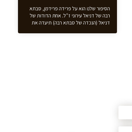
הסיפור שלנו הוא על פרידה פרידמן, סבתא
רבה של דניאל עירוני ז"ל. אחת הדודות של
דניאל (הנכדה של סבתא רבה) תיעדה את
רוב סיפור חייה של סבתא רבה של דניאל
בווידאו. כך שאנו יכולים היום לספר את רוב
הסיפור שלה ממקור ראשון. פרידה נולדה
בשנת 1926 במשפחה יהודית בת שישה
נפשות: אמא זלטה קוגן, אבא לאונטי
פרידמן, אח גדול - לאוניד, אחות גדולה -
מניה, פרידה ואח קטן יותר - מיכאל. הם נולדו
בעיר ברשיד שבאוקראינה, זו הייתה העיירה
בה התגוררו הרבה יהודים. הם גרו בדירה,
בבית משותף, בקומה שניה. אבא לאונטי
פרידמן נפטר בהיותם קטנים. בשנת 1939
פרצה מלחמת העולם השנייה. בשנת 1941
הגרמנים תקפו את בריה"מ, פרידה הייתה אז
בת 14 בלבד. אח הגדול, לאוניד, התגייס
לצבא האדום ונהרג. עם פרוץ המלחמה