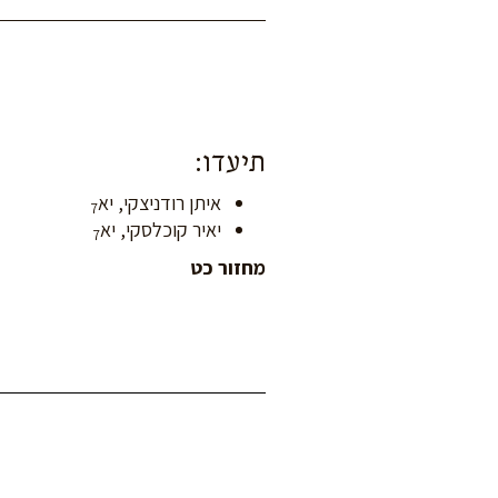
תיעדו:
איתן רודניצקי, יא
7
יאיר קוכלסקי, יא
7
מחזור
כט