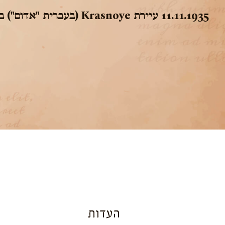
11.11.1935
עיירת Krasnoye (בעברית "אדום") במחוז ויניצקי
העדות