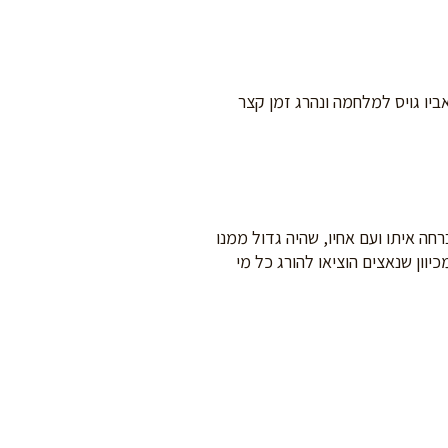
ולד בשנת 1935 באוקראינה במחוז ויניצקי בעיירה בשם Krasnoye. כאשר פרצה המלחמה היה בן 6. אביו גויס למלחמה ונהרג זמן קצר
חה איתו ועם אחיו, שהיה גדול ממנו
וון שנאצים הוציאו להורג כל מי