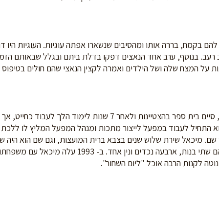
הם בקמח, בררה אותו ומהסיבים שנשארו אפתה עוגיות. העוגיות היו ד
וב רעב. בנוסף, ערב אחד הנאצים דפקו בדלת ביתם ובגלל שבאותם הזמ
ות על המצח שלה ושל הילדים ואמרה לקצין הנאצי שהם חולים בטיפוס ו
לאחר המלחמה מיכאל הלך לכיתה א', סיים בית ספר בהצטיינות ולאחר 7 ש
הוא התחיל לעבוד במפעל לייצור מתכות ומנהל המפעל המליץ לו ללכת
שם. מיכאל שירת שלוש שנים בצבא ברית המועצות, וגם שם הוא היה שר
התאהבה בשירה שלו ונכון להיום יש להם שתי בנות, ארבעה נ
וטה לקנות הרבה אוכל "ליום השחור".