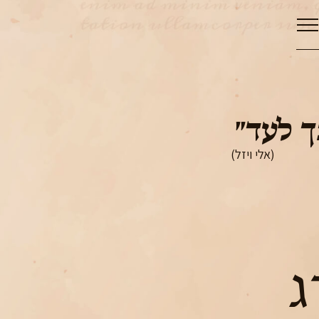
 לעד״
(אלי ויזל)
ג