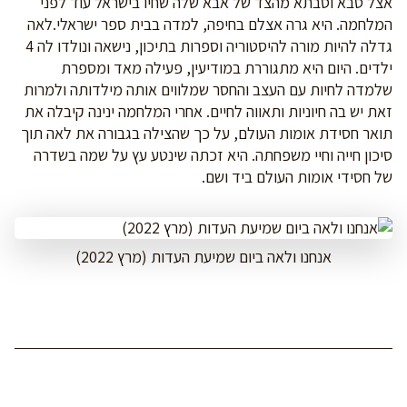
אצל סבא וסבתא מהצד של אבא שלה שחיו בישראל עוד לפני
המלחמה. היא גרה אצלם בחיפה, למדה בבית ספר ישראלי.לאה
גדלה להיות מורה להיסטוריה וספרות בתיכון, נישאה ונולדו לה 4
ילדים. היום היא מתגוררת במודיעין, פעילה מאד ומספרת
שלמדה לחיות עם העצב והחסר שמלווים אותה מילדותה ולמרות
זאת יש בה חיוניות ותאווה לחיים. אחרי המלחמה ינינה קיבלה את
תואר חסידת אומות העולם, על כך שהצילה בגבורה את לאה תוך
סיכון חייה וחיי משפחתה. היא זכתה שינטע עץ על שמה בשדרה
של חסידי אומות העולם ביד ושם.
אנחנו ולאה ביום שמיעת העדות (מרץ 2022)