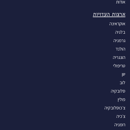
אודות
ב-28 לדצמבר 1939 אחרי כניעתה של
וורשה היא החליטה לחזור ללודז'. היא
ארצות העדויות
שכרה עגלה יחד עם בת דודתה ויצאו לכיוון
אוקראינה
לודז'. למחרת פגשה שם את ואת אחותה.
הקמת הגטו לאחר כשנה הגרמנים סגרו את
בלגיה
הרובע בעיר לודז' בגודל של 4 קמ רבוע.
גרמניה
ובנו שם את הגטו שאליו העבירו את רוב
הולנד
יהדות העיר. כאשר התמלא הגטו היו בו כ-
הונגריה
250 אלף איש שהתגוררו בצפיפות איומה.
טריפולי
היא ומשפחתה עברו לדודים שלה ששכרו
חדר ברחוב קושצ'ילנה מספר 4 בפולין.
יוון
ההעברה הייתה מלווה באי נעימות רבה.
לוב
מהראשון במאי כל שטח הגטו היה מגודר
סלובקיה
בגדר תיל עליו שלטים בהם כתוב "_שטח
פולין
של יהודים. סכנה למחלות מדבקות – לא
צ׳כוסלובקיה
להתקרב. החוצה את גדר הגטו יחוסל_."
והגדר הייתה שמורה על ידי חיילים גרמנים.
צ׳כיה
בכניסה לגטו אסתר חיפשה מקום מגורים
רומניה
ורוב הדירות היו כבר תפוסות. כאשר נכנסה