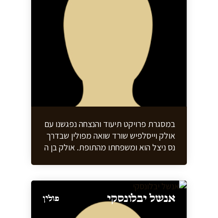
במסגרת פרויקט תיעוד והנצחה נפגשנו עם
אולק וייסלפיש שורד שואה מפולין שבדרך
נס ניצל הוא ומשפחתו מהתופת. אולק בן ה
100 אירח אותנו בביתו בתל אביב ושם
במשך 4 שעות סיפר את סיפורו לפרטי
פרטים ותיבל את סיפורו בהרבה הומור. אי
אפשר היה שלא להתרגש מהמאמץ שעשה
אנשל יבלונסקי
פולין
בשיחה אתנו ומהיסטוריה של איש אחד
שבעצם מתאר את ההיסטוריה של אומה