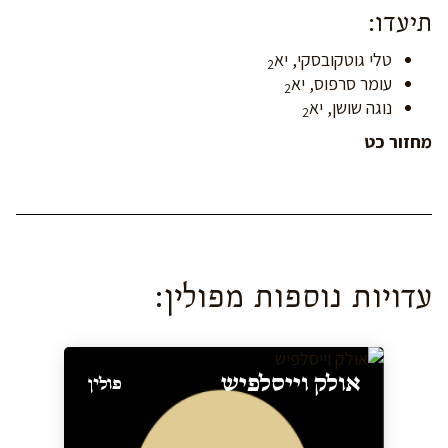
תיעדו:
טלי גוטקובסקי, יא
2
עומר סרפוס, יא
2
נוגה שושן, יא
2
מחזור
כט
עדויות נוספות מ
פולין
:
אולק וייסלפיש
פולין