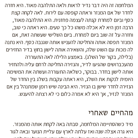
המלחמה זה היה דבר נדיר לראות ולאה התלהבה מאוד. היא חזרה
לחדר של אם המנזר וראתה קופסה עם לירות. לאה לקחה קצת
כסף וביום למחרת קנתה לעצמה פחזנית. היא התלהבה מאוד,
הרבה זמן היא לא אכלה משהו כל כך טעים. היא ראתה כי טוב,
וחזרה על זה שוב ביום למחרת. ביום השלישי שעשתה זאת, אם
המנזר תפסה אותה והחליטה להעניש אותה שגנבה כסף. היא נתנה
לה מכות עם השוט שלה, והשאירה אותה לישון בחוץ בדיר החזירים
(בלילה, בקור של השלג). באמצע הלילה לאה התעוררה
מהעכברושים שהגיעו לדיר, והנזירה החליטה לרחם עליה ולהחזיר
אותה לישון בחדר. בבוקר, כשלאה התעוררה ועשתה את המשימה
היומית לנקות את השלג, היא ראתה עקבות בשלג בין החדר של
הנזירה לחדר שישן בו הנזיר. היא הבינה שיש רומן שמתנהל בין אם
המנזר לנזיר, אך היא לא אמרה כלום כי לא רצתה להיענש.
מהחיים שאחרי
מיד כשהסתיימה המלחמה, סבתה באה לקחת אותה מהמנזר.
היא גרה אצלה שנה ואז עלתה לארץ עם עליית הנוער ובאה לגור