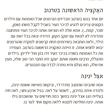
האֵקציה הראשונה בטרנוב
יום אחד בגטו בטרנוב מכריזים הגרמנים שכל האמהות עם הילדים
הקטנים צריכים להגיע לכיכר העיר בשביל לקבל משהו (שמן,
סוכר, קמח...). אמא שלה לא הוציאה אותה לכיכר העיר והתחננה
מהדודה לא לצאת עם יעקב הקטן. הדודה יצאה בכל זאת עם
הילד, ולאה הוחבאה בשירותים תחת קרטונים למקרה שהגרמנים
יבואו לחפש אותה. זו הייתה האקציה הראשונה בטרנוב. העמידו
את כל האמהות בשורה בכיכר העיר וירו בהן מול ילדיהן. בילדים
התעללו, הרביצו וחטפו אותם. יעקב היה החבר הכי טוב שלה, מעין
אח שלה, הוא נעלם והיא נותרה לבדה עם המבוגרים.
אצל ינינה
אמה שהבינה שהמצב מתדרדר, וביקשה מאישה ששמה ינינה,
ולמדה איתה בתיכון, , לשמור על לאה. בגיל ארבע וחצי, לאה חיה
בעליית הגג אצל ינינה במשך כמה חודשים עד שהשכנים גילו
אותה. ינינה החליטה למצוא ללאה מקום אחר לגור בו.