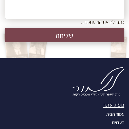
מהר. אך היה אחרת, ביום שישי הראשון
אולק ומשפחתו לעבור לישראל
לתשיעי 1939 בשעה חמש בבוקר החרישה
צפירה איומה ובו זמנית נשמעו מנועים של
כתבו לנו את הודעתכם...
המטוסים הגרמניים. שניות לאחר מכן נפלו
לבירה הפצצות ראשונות, הגרמנים לא רק
הפילו פצצות אלה גם ירו בנשק אוטומטי
על העוברים והשבים ברחובות ובכבישי
האוכלוסייה. היטלר הודיע בפומבי על "
בליץ קריג" (מלחמת בזק), והצליח בשיטה
זאת. רק חמישה ימים מאוחר יותר נכנסו
הגרמנים ללודז'. וורשה הבירה ניסתה
בינתיים להתגונן על אף ההפצצות היום
יומיות. לאחר שהגרמנים הפציצו את תחנת
החשמל נותקה וורשה מאספקת החשמל
המים והגז והגרמנים כבשו את העיר.
מפת אתר
התושבים נתקלו בקושי רב להשיג צורכי
קיום בין הפגזה להפגזה. מי שרק היה יכול
עמוד הבית
היה ניגש לנהר "ויסלה" להביא מים, אבל
העדויות
לחם ומזון אחר בלתי אפשרי היה להשיג.