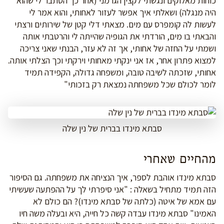
כוחות מאלוקים ונגשתי לקצין הגרמני (אחר כך הסתבר לי שהוא
היה מנגלה) ושאלתי איך אפשר לעזור לאחותי, והוא אמר לי
לעשות לה קומפרס עם מים. מצאתי דלי קטן של שירותים ורצתי
והבאתי בו מים, הורדתי את הגופיה שהייתה לי והרטבתי אותה
ושמתי על החזה של אחותי, אך זה לא עזר, הבנתי שאני צריכה
למצוא פתרון אחר, אז אני ינקתי מאחותי וירקתי וכך הצלתי אותה.
אחותי, שזכתה לשיבה טובה, ומשפחה גדולה, הקפידה תמיד
לומר לכולם שכל משפחתה נמצאת רק בזכותי"
סבתא מינדו בברית של נין שלה
מהחיים שאחרי
סבתא מינדו אוהבת לספר, איך הנציחה את משפחתה. גם הסיפור
הזה תמיד מתחיל בשאלה : "אני סיפרתי לך על ההפתעה שעשיתי
עם אמא של איטה (כלתה של סבתא מינדו)? הם כולם לא
האמינו" סבתא מינדו עבדה קשה כל חייה, היא ובעלה משה חיו